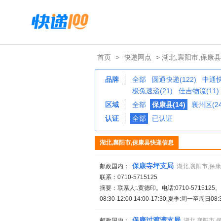
首页
>
快递网点
> 湖北,襄阳市,保康县
品牌
全部
圆通快递(122)
中通快
极兔速递(21)
佳吉物流(11)
区域
全部
保康县(14)
襄州区(24
认证
全部
已认证
湖北,襄阳市,保康县快递信息
保康寺坪支局
邮政国内：
湖北,襄阳市,保
联系：0710-5715125
摘要：联系人:.黄德印。电话:0710-57151
08:30-12:00 14:00-17:30,夏季:周一至周日08:3
保康过渡湾支局
邮政国内：
湖北,襄阳市,