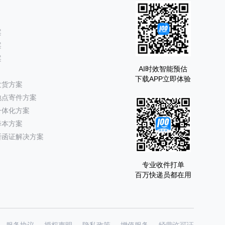
案
案
案
AI时效智能预估
下载APP立即体验
发货方案
地点寄件方案
一体化方案
降本方案
所函证解决方案
专业收件打单
百万快递员都在用