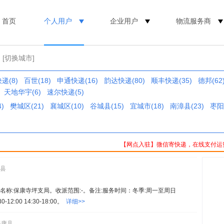
首页
个人用户
企业用户
物流服务商
[切换城市]
递(8)
百世(18)
申通快递(16)
韵达快递(80)
顺丰快递(35)
德邦(62
天地华宇(6)
速尔快递(5)
)
樊城区(21)
襄城区(10)
谷城县(15)
宜城市(18)
南漳县(23)
枣阳
【网点入驻】微信寄快递，在线支付运
康县
25。名称:保康寺坪支局。收派范围:-。备注:服务时间：冬季:周一至周日
0-12:00 14:30-18:00。
详细>>
保康县