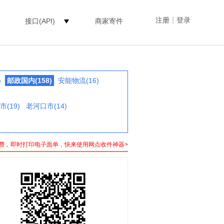
|
注册
登录
接口(API)
商家寄件
)
邮政国内(158)
安能物流(16)
市(19)
老河口市(14)
费，即时打印电子面单，快来使用网点收件神器>