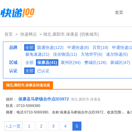
首页
首页
>
快递网点
> 湖北,襄阳市,保康县
[切换城市]
品牌
全部
圆通快递(122)
中通快递(8)
百世(18)
申通快递(1
极兔速递(21)
佳吉物流(11)
天地华宇(6)
速尔快递(5)
区域
全部
保康县(41)
襄州区(94)
樊城区(126)
襄城区(47)
认证
全部
已认证
湖北,襄阳市,保康县快递信息
保康县马桥镇合作点ID3972
德邦：
湖北,襄阳市,保康县
联系：0710-5069380
摘要：电话:0710-5069380。名称:保康县马桥镇合作点ID3972。收派范围:-。
上一页
1
2
3
4
5