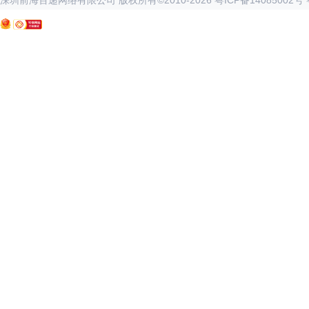
深圳前海百递网络有限公司 版权所有©2010-
2026
粤ICP备14085002号