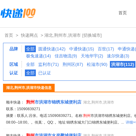
首页
首页
>
快递网点
> 湖北,荆州市,洪湖市
[切换城市]
品牌
全部
圆通快递(142)
中通快递(15)
百世(17)
申通快递(
极兔速递(14)
佳吉物流(9)
天地华宇(2)
速尔快递(3)
区域
全部
监利市(71)
荆州区(87)
松滋市(90)
洪湖市(112)
认证
全部
已认证
湖北,荆州市,洪湖市快递信息
荆州
市洪湖市锦绣东城便利店
顺丰快递：
湖北,荆州市,洪湖市
联系：15090839271
摘要：联系人:吕张。电话:15090839271。名称:
荆州
市洪湖市锦绣东城便利店。收
08:00--18:00。。传真: 。QQ: 。地址:锦绣东城大门口锦绣东城便利店。...
详细>
荆州
市洪湖市水岸馨城便利店
顺丰快递：
湖北,荆州市,洪湖市