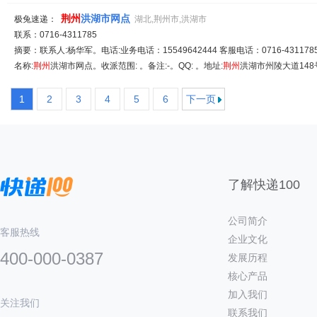
荆州
洪湖市网点
极兔速递：
湖北,荆州市,洪湖市
联系：0716-4311785
摘要：联系人:杨华军。电话:业务电话：15549642444 客服电话：0716-4311785|
名称:
荆州
洪湖市网点。收派范围: 。备注:-。QQ: 。地址:
荆州
洪湖市州陵大道148号
1
2
3
4
5
6
下一页
了解快递100
公司简介
客服热线
企业文化
400-000-0387
发展历程
核心产品
加入我们
关注我们
联系我们