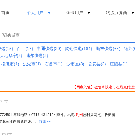
首页
个人用户
企业用户
物流服务商
[切换城市]
递(15)
百世(17)
申通快递(20)
韵达快递(164)
顺丰快递(64)
德邦(6
天地华宇(2)
速尔快递(3)
松滋市(1)
洪湖市(1)
石首市(1)
沙市区(3)
公安县(2)
江陵县(1)
【网点入驻】微信寄快递，在线支付运
监利市
591 客服电话：0716-4312124|查件。名称:
荆州
监利县网点。收派范
号华龙药业内极兔速递。...
详细>>
,监利市