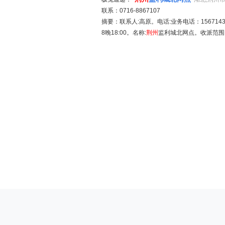
联系：0716-8867107
摘要：联系人:高原。电话:业务电话：15671438999
8晚18:00。名称:
荆州
监利城北网点。收派范围: 