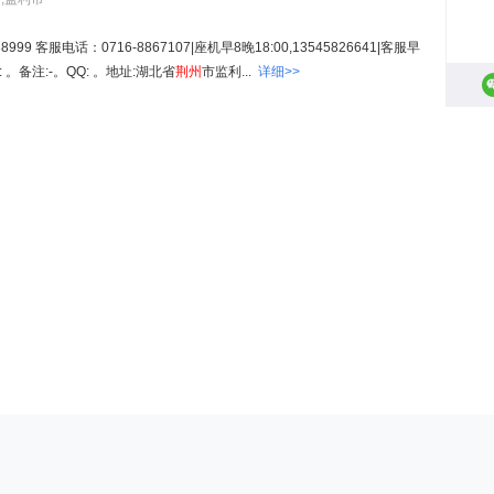
 客服电话：0716-8867107|座机早8晚18:00,13545826641|客服早
。备注:-。QQ: 。地址:湖北省
荆州
市监利...
详细>>