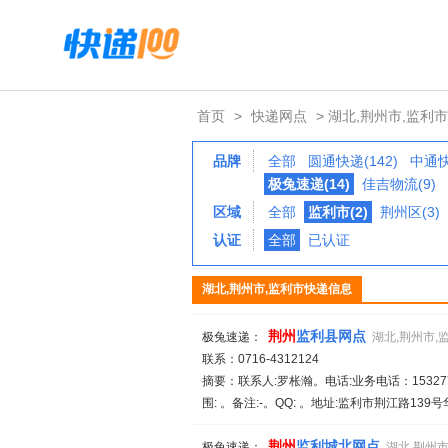
首页
>
快递网点
> 湖北,荆州市,监利市
品牌
全部
圆通快递(142)
中通快
极兔速递(14)
佳吉物流(9)
区域
全部
监利市(2)
荆州区(3)
认证
全部
已认证
湖北,荆州市,监利市快递信息
荆州
监利县网点
极兔速递：
湖北,荆州市,
联系：0716-4312124
摘要：联系人:罗枨瀚。电话:业务电话：15327772
围: 。备注:-。QQ: 。地址:监利市荆江路139
荆州
监利城北网点
极兔速递：
湖北,荆州市