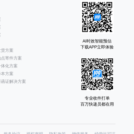
案
案
案
AI时效智能预估
下载APP立即体验
发货方案
地点寄件方案
一体化方案
降本方案
所函证解决方案
专业收件打单
百万快递员都在用