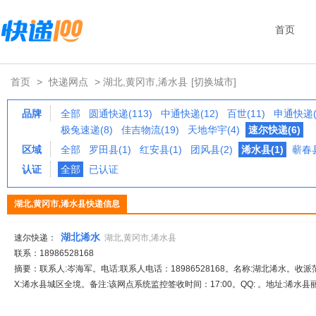
首页
首页
>
快递网点
> 湖北,黄冈市,浠水县
[切换城市]
品牌
全部
圆通快递(113)
中通快递(12)
百世(11)
申通快递(
极兔速递(8)
佳吉物流(19)
天地华宇(4)
速尔快递(6)
区域
全部
罗田县(1)
红安县(1)
团风县(2)
浠水县(1)
蕲春县
认证
全部
已认证
湖北,黄冈市,浠水县快递信息
湖北浠水
速尔快递：
湖北,黄冈市,浠水县
联系：18986528168
摘要：联系人:岑海军。电话:联系人电话：18986528168。名称:湖北浠水。收派范围
X:浠水县城区全境。备注:该网点系统监控签收时间：17:00。QQ: 。地址:浠水县