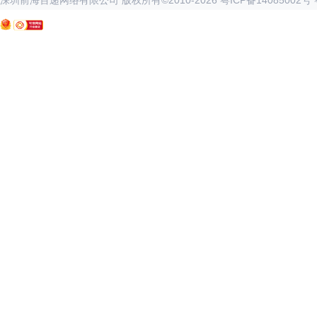
深圳前海百递网络有限公司 版权所有©2010-
2026
粤ICP备14085002号