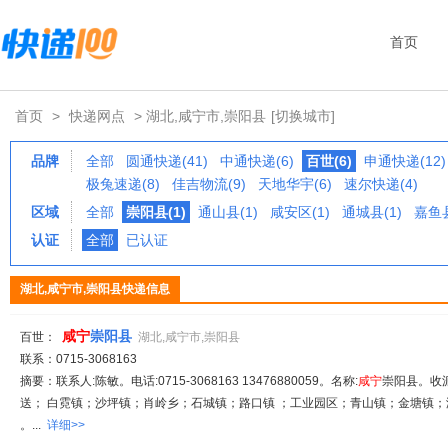
首页
首页
>
快递网点
> 湖北,咸宁市,崇阳县
[切换城市]
品牌
全部
圆通快递(41)
中通快递(6)
百世(6)
申通快递(12)
极兔速递(8)
佳吉物流(9)
天地华宇(6)
速尔快递(4)
区域
全部
崇阳县(1)
通山县(1)
咸安区(1)
通城县(1)
嘉鱼县
认证
全部
已认证
湖北,咸宁市,崇阳县快递信息
咸宁
崇阳县
百世：
湖北,咸宁市,崇阳县
联系：0715-3068163
摘要：联系人:陈敏。电话:0715-3068163 13476880059。名称:
咸宁
崇阳县。收
送； 白霓镇；沙坪镇；肖岭乡；石城镇；路口镇 ；工业园区；青山镇；金塘镇；港
。...
详细>>