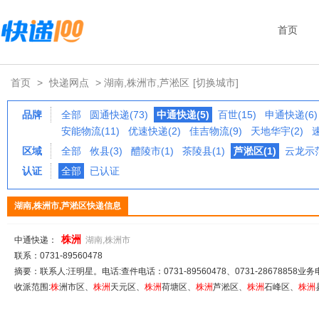
首页
首页
>
快递网点
> 湖南,株洲市,芦淞区
[切换城市]
品牌
全部
圆通快递(73)
中通快递(5)
百世(15)
申通快递(6)
安能物流(11)
优速快递(2)
佳吉物流(9)
天地华宇(2)
区域
全部
攸县(3)
醴陵市(1)
茶陵县(1)
芦淞区(1)
云龙示范
认证
全部
已认证
湖南,株洲市,芦淞区快递信息
株
洲
中通快递：
湖南,株洲市
联系：0731-89560478
摘要：联系人:汪明星。电话:查件电话：0731-89560478、0731-28678858业务电
收派范围:
株
洲市区、
株
洲
天元区、
株
洲
荷塘区、
株
洲
芦淞区、
株
洲
石峰区、
株
洲