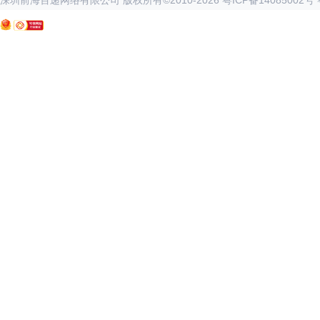
深圳前海百递网络有限公司 版权所有©2010-
2026
粤ICP备14085002号