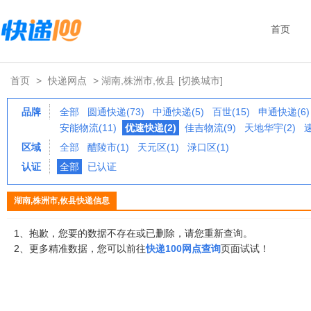
首页
首页
>
快递网点
> 湖南,株洲市,攸县
[切换城市]
品牌
全部
圆通快递(73)
中通快递(5)
百世(15)
申通快递(6)
安能物流(11)
优速快递(2)
佳吉物流(9)
天地华宇(2)
区域
全部
醴陵市(1)
天元区(1)
渌口区(1)
认证
全部
已认证
湖南,株洲市,攸县快递信息
1、抱歉，您要的数据不存在或已删除，请您重新查询。
2、更多精准数据，您可以前往
快递100网点查询
页面试试！