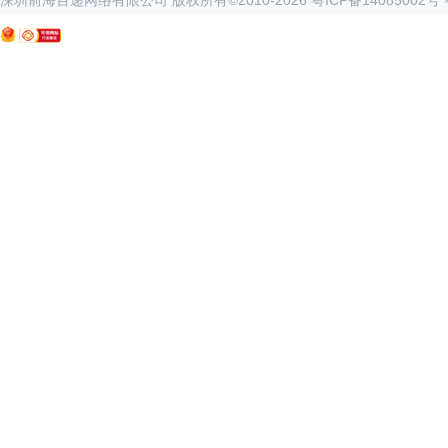
深圳前海百递网络有限公司 版权所有©2010-
2026
粤ICP备14085002号