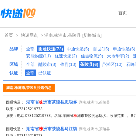
首页
首页
>
快递网点
> 湖南,株洲市,茶陵县
[切换城市]
品牌
全部
圆通快递(73)
中通快递(5)
百世(15)
申通快递(6)
安能物流(11)
优速快递(2)
佳吉物流(9)
天地华宇(2)
区域
全部
醴陵市(8)
攸县(13)
茶陵县(6)
芦淞区(10)
石峰区
认证
全部
已认证
湖南,株洲市,茶陵县快递信息
湖南省
株
洲市茶陵县思聪乡
圆通快递：
湖南,株洲市,茶陵县
联系：073125219773
摘要：电话:073125219773。名称:湖南省
株
洲市茶陵县思聪乡。收派范围:-。备注
湖南省
株
洲市茶陵县马江镇
圆通快递：
湖南,株洲市,茶陵县
联系：073125219773