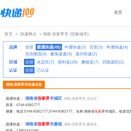
首页
首页
>
快递网点
> 湖南,张家界市
[切换城市]
品牌
全部
圆通快递(45)
中通快递(3)
百世(3)
申通快递(4)
佳吉物流(4)
极兔速递(3)
速尔快递(2)
区域
全部
永定区(7)
慈利县(29)
桑植县(7)
武陵源区(2)
认证
全部
已认证
湖南,张家界市快递信息
湖南省
张家
界
市城区
圆通快递：
湖南,张家界市,永定区
联系：0744-8381777
摘要：电话:0744-8381777,0744-8382777。名称:湖南省
张家
界市城区。收派范围
湖南省
张家
界
市桑植
圆通快递：
湖南,张家界市,桑植县
联系：13907442760