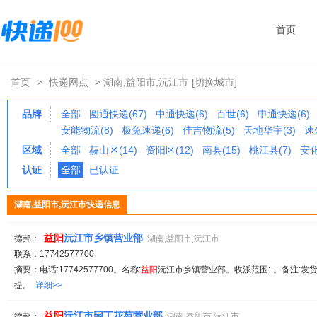
首页
首页
>
快递网点
> 湖南,益阳市,沅江市
[切换城市]
品牌
全部
圆通快递(67)
中通快递(6)
百世(6)
申通快递(6)
安能物流(8)
极兔速递(6)
佳吉物流(5)
天地华宇(3)
速
区域
全部
赫山区(14)
资阳区(12)
南县(15)
桃江县(7)
安化
认证
全部
已认证
湖南,益阳市,沅江市快递信息
益
阳
沅江市乡镇营业部
德邦：
湖南,益阳市,沅江市
联系：17742577700
摘要：电话:17742577700。名称:
益
阳
沅江市乡镇营业部。收派范围:-。备注:发货
提。
详细>>
益
阳
沅江市园丁花苑营业部
德邦：
湖南,益阳市,沅江市