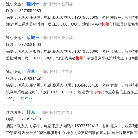
桂阳一
速尔快递：
湖南,郴州市,桂阳县
联系：18975552985
摘要：联系人:汪良波。电话:联系人电话：18975552985。名称:桂阳一。收派范
注:该网点系统监控时间：次日18：00。QQ: 。地址:湖南省
郴
州
市桂阳县欧阳海大
汝城三
速尔快递：
湖南,郴州市,汝城县
联系：18773531006
摘要：联系人:肖银杰。电话:联系人电话：18773531006。名称:汝城三。收派范
监控时间：次日18:00。QQ: 。地址:湖南省
郴
州
市汝城县卢阳镇汝城大道（电商国际
宜章一
速尔快递：
湖南,郴州市,宜章县
联系：18684631418
摘要：联系人:邓华军。电话:联系人电话：18684631418。名称:宜章一。收派范
该网点系统监控时间：次日18：00。QQ: 。地址:湖南省
郴
州
市宜章县民主西路兰
100）...
详细>>
桂东一
速尔快递：
湖南,郴州市,桂东县
联系：15973579413
摘要：联系人:方学军。电话:联系人电话：15973579413。名称:桂东一。收派范围
帝景豪园 G:桂东县168汽车服务中心,桂东县公安局刑事侦查大队,桂东玲珑王国际