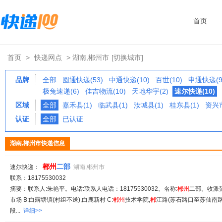
首页
首页
>
快递网点
> 湖南,郴州市
[切换城市]
品牌
全部
圆通快递(53)
中通快递(10)
百世(10)
申通快递(9
极兔速递(6)
佳吉物流(10)
天地华宇(2)
速尔快递(10)
区域
全部
嘉禾县(1)
临武县(1)
汝城县(1)
桂东县(1)
资兴市
认证
全部
已认证
湖南,郴州市快递信息
郴
州
二部
速尔快递：
湖南,郴州市
联系：18175530032
摘要：联系人:朱艳平。电话:联系人电话：18175530032。名称:
郴
州
二部。收派范
市场 B:白露塘镇(村组不送),白鹿新村 C:
郴
州
技术学院,
郴
江路(苏石路口至苏仙南路)
段...
详细>>