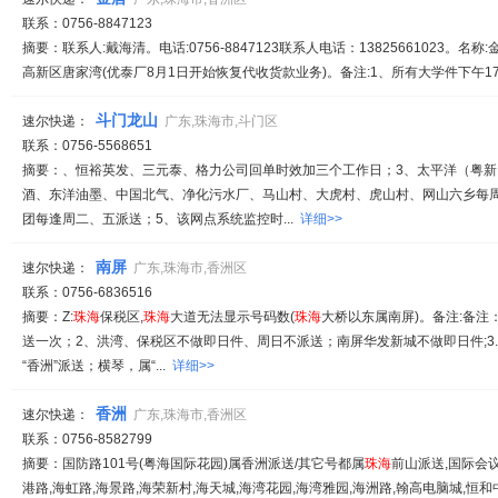
联系：0756-8847123
摘要：联系人:戴海清。电话:0756-8847123联系人电话：13825661023。名称:
高新区唐家湾(优泰厂8月1日开始恢复代收货款业务)。备注:1、所有大学件下午17:00-
斗门龙山
速尔快递：
广东,珠海市,斗门区
联系：0756-5568651
摘要：、恒裕英发、三元泰、格力公司回单时效加三个工作日；3、太平洋（粤
酒、东洋油墨、中国北气、净化污水厂、马山村、大虎村、虎山村、网山六乡每
团每逢周二、五派送；5、该网点系统监控时...
详细>>
南屏
速尔快递：
广东,珠海市,香洲区
联系：0756-6836516
摘要：Z:
珠海
保税区,
珠海
大道无法显示号码数(
珠海
大桥以东属南屏)。备注:备
送一次；2、洪湾、保税区不做即日件、周日不派送；南屏华发新城不做即日件;3
“香洲”派送；横琴，属“...
详细>>
香洲
速尔快递：
广东,珠海市,香洲区
联系：0756-8582799
摘要：国防路101号(粤海国际花园)属香洲派送/其它号都属
珠海
前山派送,国际会议
港路,海虹路,海景路,海荣新村,海天城,海湾花园,海湾雅园,海洲路,翰高电脑城,恒和