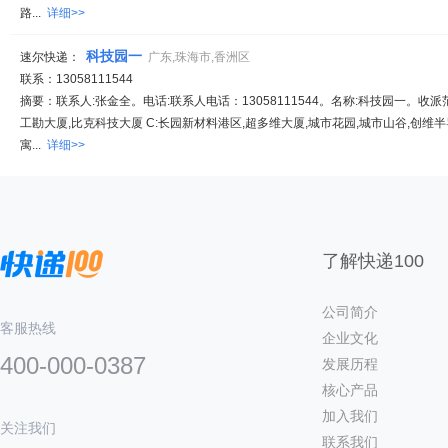
路...
详细>>
科技园一
速尔快递：
广东,珠海市,香洲区
联系：13058111544
摘要：联系人:张金全。电话:联系人电话：13058111544。名称:科技园一。收派范围
工勘大厦,比克科技大厦 C:长园新材料港区,超多维大厦,城市花园,城市山谷,创维半
寓...
详细>>
了解快递100
公司简介
客服热线
企业文化
400-000-0387
发展历程
核心产品
加入我们
关注我们
联系我们