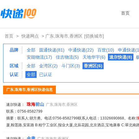
首页
首页
>
快递网点
> 广东,珠海市,香洲区
[切换城市]
品牌
全部
圆通快递(81)
中通快递(22)
百世(10)
申通快递(1
安能物流(17)
佳吉物流(5)
天地华宇(6)
速尔快递(8)
区域
全部
金湾区(2)
斗门区(3)
香洲区(6)
认证
全部
已认证
广东,珠海市,香洲区快递信息
珠海
前山
速尔快递：
广东,珠海市,香洲区
联系：0756-8582799
摘要：联系人:胡方勇。电话:0756-8582799联系人电话：13326690868。名称:
厦,鞍莲路,安富路 B:柏宁工业区,报业大厦,北辰花园,北京酒店,宝地康泰 C:翠北南路,
金唐
速尔快递：
广东,珠海市,香洲区