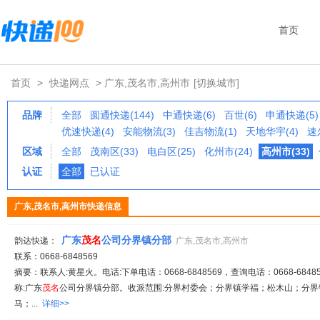
首页
首页
>
快递网点
> 广东,茂名市,高州市
[切换城市]
品牌
全部
圆通快递(144)
中通快递(6)
百世(6)
申通快递(5)
优速快递(4)
安能物流(3)
佳吉物流(1)
天地华宇(4)
速
区域
全部
茂南区(33)
电白区(25)
化州市(24)
高州市(33)
认证
全部
已认证
广东,茂名市,高州市快递信息
广东
茂名
公司分界镇分部
韵达快递：
广东,茂名市,高州市
联系：0668-6848569
摘要：联系人:黄星火。电话:下单电话：0668-6848569，查询电话：0668-68485
称:广东
茂名
公司分界镇分部。收派范围:分界村委会；分界镇学福；松木山；分
马；...
详细>>