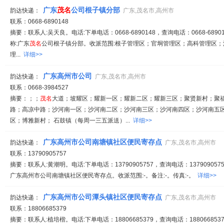
广东
茂名
公司根子镇分部
韵达快递：
广东,茂名市,高州市
联系：0668-6890148
摘要：联系人:吴天良。电话:下单电话：0668-6890148，查询电话：0668-68901
称:广东
茂名
公司根子镇分部。收派范围:根子管理区；官垌管理区；高科管理区
理...
详细>>
广东高州市公司
韵达快递：
广东,茂名市,高州市
联系：0668-3984527
摘要：；；
茂名
大道；坡耀区；耀新一区；耀新二区；耀新三区；聚贤新村；聚
路；高凉中路；沙河南一区；沙河南二区；沙河南三区；沙河南四区；沙河南五
区；博雅新村； 石鼓镇（每周一三五派送）...
详细>>
广东高州市公司南塘镇社区便民寄存点
韵达快递：
广东,茂名市,高州市
联系：13790905757
摘要：联系人:黄潮明。电话:下单电话：13790905757，查询电话：1379090575
广东高州市公司南塘镇社区便民寄存点。收派范围:-。备注:-。传真:-。
详细>>
广东高州市公司潭头镇社区便民寄存点
韵达快递：
广东,茂名市,高州市
联系：18806685379
摘要：联系人:植培楷。电话:下单电话：18806685379，查询电话：1880668537