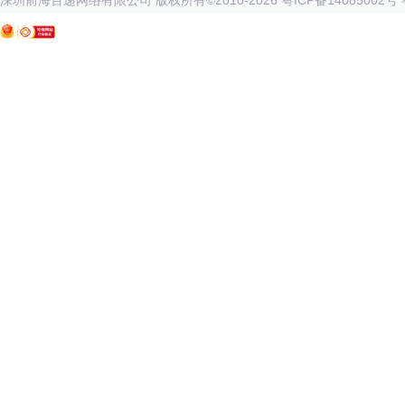
深圳前海百递网络有限公司 版权所有©2010-
2026
粤ICP备14085002号