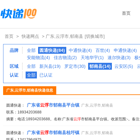
首页
首页
>
快递网点
> 广东,云浮市,郁南县
[切换城市]
品牌
全部
圆通快递(84)
中通快递(4)
百世(4)
申通快递(4)
安能物流(4)
佳吉物流(2)
天地华宇(1)
速尔快递(3)
极
区域
全部
新兴县(19)
罗定市(30)
郁南县(14)
云安区(5)
云
认证
全部
已认证
广东,云浮市,郁南县快递信息
广东省
云
浮
市郁南县平台镇
圆通快递：
广东,云浮市,郁南县
联系：18934203688
摘要：电话:18934203688。名称:广东省
云
浮
市郁南县平台镇。收派范围:-。备注
广东省
云
浮
市郁南县桂圩镇
圆通快递：
广东,云浮市,郁南县
联系：13417964975