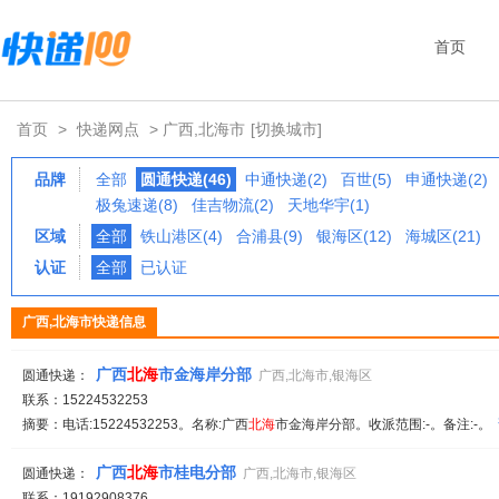
首页
首页
>
快递网点
> 广西,北海市
[切换城市]
品牌
全部
圆通快递(46)
中通快递(2)
百世(5)
申通快递(2)
极兔速递(8)
佳吉物流(2)
天地华宇(1)
区域
全部
铁山港区(4)
合浦县(9)
银海区(12)
海城区(21)
认证
全部
已认证
广西,北海市快递信息
广西
北海
市金海岸分部
圆通快递：
广西,北海市,银海区
联系：15224532253
摘要：电话:15224532253。名称:广西
北海
市金海岸分部。收派范围:-。备注:-。
广西
北海
市桂电分部
圆通快递：
广西,北海市,银海区
联系：19192908376