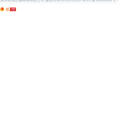
深圳前海百递网络有限公司 版权所有©2010-
2026
粤ICP备14085002号