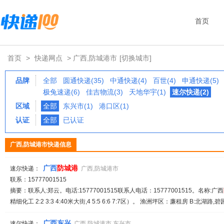
首页
首页
>
快递网点
> 广西,防城港市
[切换城市]
品牌
全部
圆通快递(35)
中通快递(4)
百世(4)
申通快递(5)
极兔速递(6)
佳吉物流(3)
天地华宇(1)
速尔快递(2)
区域
全部
东兴市(1)
港口区(1)
认证
全部
已认证
广西,防城港市快递信息
广西
防
城港
速尔快递：
广西,防城港市
联系：15777001515
摘要：联系人:郑云。电话:15777001515联系人电话：15777001515。名称:广西
精细化工 2:2 3:3 4:40米大街,4 5:5 6:6 7:7区）。 渔洲坪区：廉租房 B:北湖路,碧
广西东兴
速尔快递：
广西,防城港市,东兴市