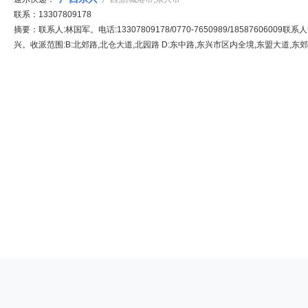
联系：13307809178
摘要：联系人:林国军。电话:13307809178/0770-7650989/18587606009联
兴。收派范围:B:北郊路,北仓大道,北园路 D:东中路,东兴市区内全境,东盟大道,东郊路