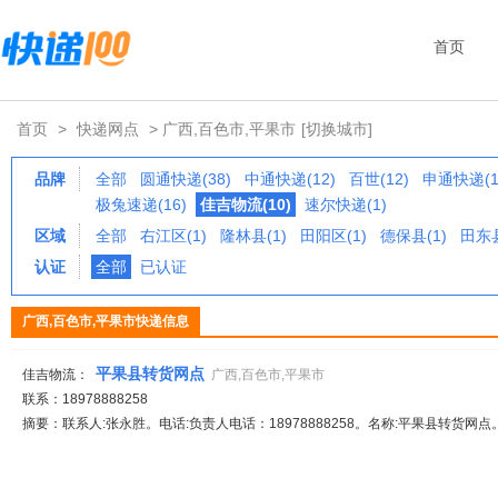
首页
首页
>
快递网点
> 广西,百色市,平果市
[切换城市]
品牌
全部
圆通快递(38)
中通快递(12)
百世(12)
申通快递(1
极兔速递(16)
佳吉物流(10)
速尔快递(1)
区域
全部
右江区(1)
隆林县(1)
田阳区(1)
德保县(1)
田东县
认证
全部
已认证
广西,百色市,平果市快递信息
平果县转货网点
佳吉物流：
广西,百色市,平果市
联系：18978888258
摘要：联系人:张永胜。电话:负责人电话：18978888258。名称:平果县转货网点