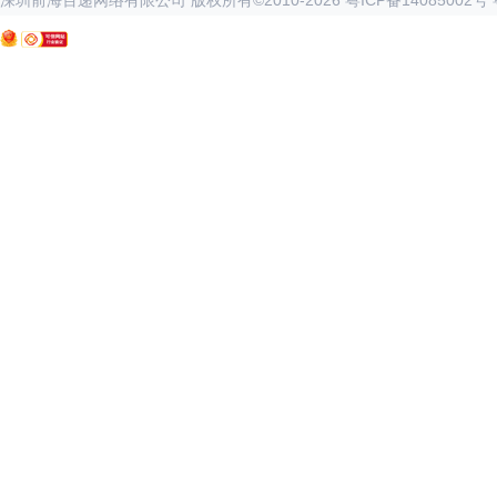
深圳前海百递网络有限公司 版权所有©2010-
2026
粤ICP备14085002号