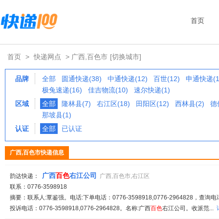
首页
首页
>
快递网点
> 广西,百色市
[切换城市]
品牌
全部
圆通快递(38)
中通快递(12)
百世(12)
申通快递(1
极兔速递(16)
佳吉物流(10)
速尔快递(1)
区域
全部
隆林县(7)
右江区(18)
田阳区(12)
西林县(2)
德
那坡县(1)
认证
全部
已认证
广西,百色市快递信息
广西
百
色
右江公司
韵达快递：
广西,百色市,右江区
联系：0776-3598918
摘要：联系人:覃鉴强。电话:下单电话：0776-3598918,0776-2964828，查询电话：07
投诉电话：0776-3598918,0776-2964828。名称:广西
百
色
右江公司。收派范...