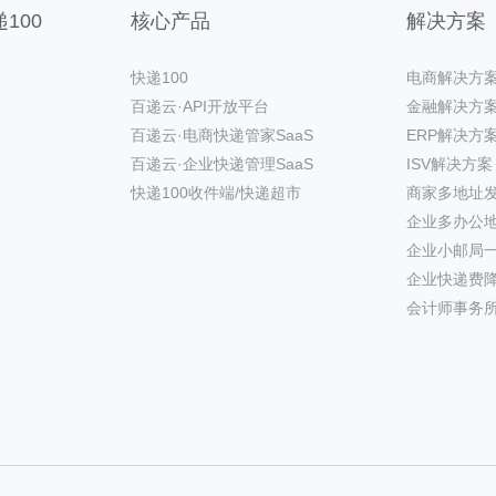
100
核心产品
解决方案
快递100
电商解决方
百递云·API开放平台
金融解决方
百递云·电商快递管家SaaS
ERP解决方
百递云·企业快递管理SaaS
ISV解决方案
快递100收件端/快递超市
商家多地址
企业多办公
企业小邮局
企业快递费
会计师事务