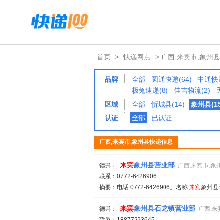
首页
>
快递网点
> 广西,来宾市,象州县
品牌
全部
圆通快递(64)
中通快递
极兔速递(8)
佳吉物流(2)
区域
全部
忻城县(14)
象州县(15
认证
全部
已认证
广西,来宾市,象州县快递信息
来宾
象州县营业部
德邦：
广西,来宾市,象
联系：0772-6426906
摘要：电话:0772-6426906。名称:
来宾
象州县
来宾
象州县石龙镇营业部
德邦：
广西,来
联系：18877293645