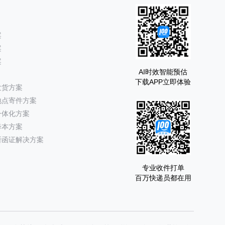
案
案
案
AI时效智能预估
下载APP立即体验
发货方案
地点寄件方案
一体化方案
降本方案
所函证解决方案
专业收件打单
百万快递员都在用