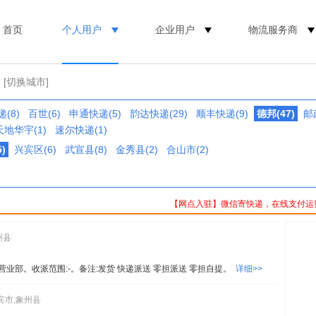
首页
个人用户
企业用户
物流服务商
[切换城市]
(8)
百世(6)
申通快递(5)
韵达快递(29)
顺丰快递(9)
德邦(47)
邮
天地华宇(1)
速尔快递(1)
)
兴宾区(6)
武宣县(8)
金秀县(2)
合山市(2)
【网点入驻】微信寄快递，在线支付运
州县
营业部。收派范围:-。备注:发货 快递派送 零担派送 零担自提。
详细>>
宾市,象州县