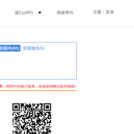
|
注册
登录
接口(API)
商家寄件
政国内(80)
安能物流(5)
费，即时打印电子面单，快来使用网点收件神器>