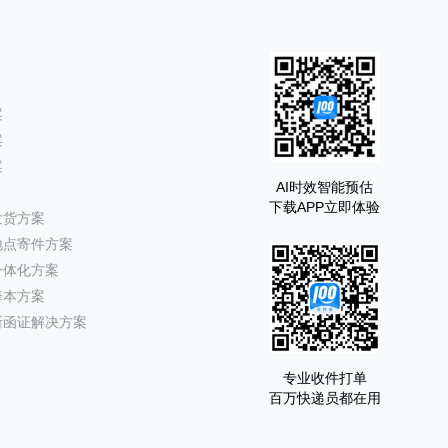
案
案
案
AI时效智能预估
下载APP立即体验
发货方案
地点寄件方案
一体化方案
降本方案
所函证解决方案
专业收件打单
百万快递员都在用