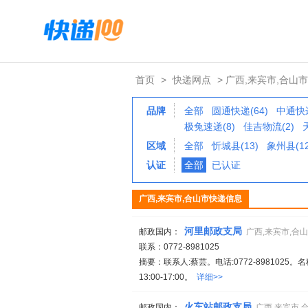
首页
>
快递网点
> 广西,来宾市,合山市
品牌
全部
圆通快递(64)
中通快递
极兔速递(8)
佳吉物流(2)
区域
全部
忻城县(13)
象州县(12
认证
全部
已认证
广西,来宾市,合山市快递信息
河里邮政支局
邮政国内：
广西,来宾市,合
联系：0772-8981025
摘要：联系人:蔡芸。电话:0772-8981025。
13:00-17:00。
详细>>
火车站邮政支局
邮政国内：
广西,来宾市,