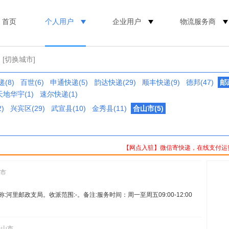
首页
个人用户
企业用户
物流服务商
[切换城市]
(8)
百世(6)
申通快递(5)
韵达快递(29)
顺丰快递(9)
德邦(47)
邮
天地华宇(1)
速尔快递(1)
)
兴宾区(29)
武宣县(10)
金秀县(11)
合山市(5)
【网点入驻】微信寄快递，在线支付运
山市
名称:河里邮政支局。收派范围:-。备注:服务时间：周一至周五09:00-12:00
合山市