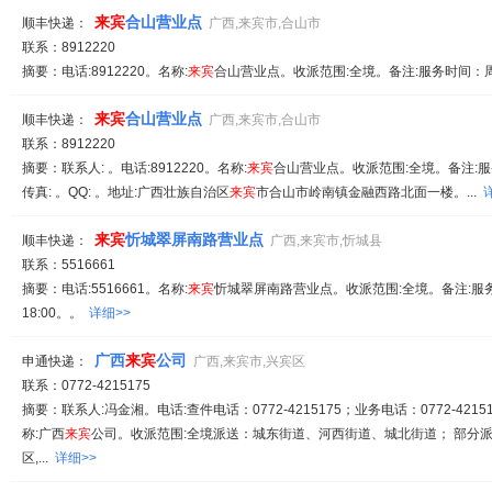
来宾
合山营业点
顺丰快递：
广西,来宾市,合山市
联系：8912220
摘要：电话:8912220。名称:
来宾
合山营业点。收派范围:全境。备注:服务时间：周一至
来宾
合山营业点
顺丰快递：
广西,来宾市,合山市
联系：8912220
摘要：联系人: 。电话:8912220。名称:
来宾
合山营业点。收派范围:全境。备注:服务时
传真: 。QQ: 。地址:广西壮族自治区
来宾
市合山市岭南镇金融西路北面一楼。...
来宾
忻城翠屏南路营业点
顺丰快递：
广西,来宾市,忻城县
联系：5516661
摘要：电话:5516661。名称:
来宾
忻城翠屏南路营业点。收派范围:全境。备注:服务时
18:00。。
详细>>
广西
来宾
公司
申通快递：
广西,来宾市,兴宾区
联系：0772-4215175
摘要：联系人:冯金湘。电话:查件电话：0772-4215175；业务电话：0772-42151
称:广西
来宾
公司。收派范围:全境派送：城东街道、河西街道、城北街道； 部分派
区,...
详细>>