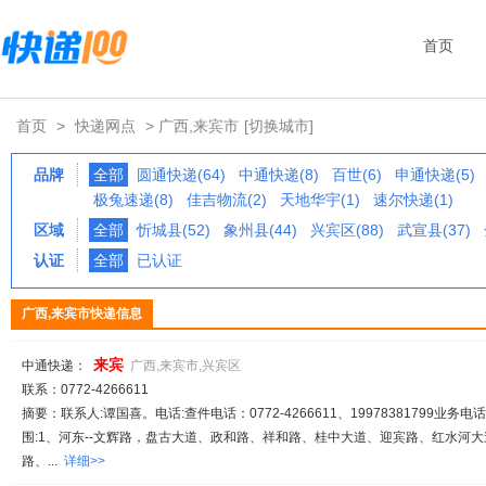
首页
首页
>
快递网点
> 广西,来宾市
[切换城市]
品牌
全部
圆通快递(64)
中通快递(8)
百世(6)
申通快递(5)
极兔速递(8)
佳吉物流(2)
天地华宇(1)
速尔快递(1)
区域
全部
忻城县(52)
象州县(44)
兴宾区(88)
武宣县(37)
认证
全部
已认证
广西,来宾市快递信息
来宾
中通快递：
广西,来宾市,兴宾区
联系：0772-4266611
摘要：联系人:谭国喜。电话:查件电话：0772-4266611、19978381799业务电话：
围:1、河东--文辉路，盘古大道、政和路、祥和路、桂中大道、迎宾路、红水河
路、...
详细>>