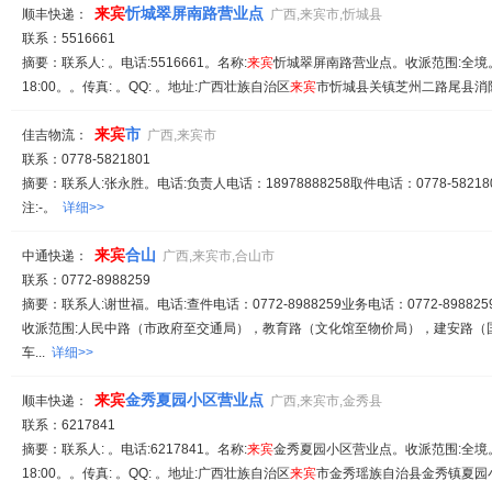
来宾
忻城翠屏南路营业点
顺丰快递：
广西,来宾市,忻城县
联系：5516661
摘要：联系人: 。电话:5516661。名称:
来宾
忻城翠屏南路营业点。收派范围:全境。备
18:00。。传真: 。QQ: 。地址:广西壮族自治区
来宾
市忻城县关镇芝州二路尾县消防
来宾
市
佳吉物流：
广西,来宾市
联系：0778-5821801
摘要：联系人:张永胜。电话:负责人电话：18978888258取件电话：0778-58218
注:-。
详细>>
来宾
合山
中通快递：
广西,来宾市,合山市
联系：0772-8988259
摘要：联系人:谢世福。电话:查件电话：0772-8988259业务电话：0772-8988259、
收派范围:人民中路（市政府至交通局），教育路（文化馆至物价局），建安路（
车...
详细>>
来宾
金秀夏园小区营业点
顺丰快递：
广西,来宾市,金秀县
联系：6217841
摘要：联系人: 。电话:6217841。名称:
来宾
金秀夏园小区营业点。收派范围:全境。备
18:00。。传真: 。QQ: 。地址:广西壮族自治区
来宾
市金秀瑶族自治县金秀镇夏园小