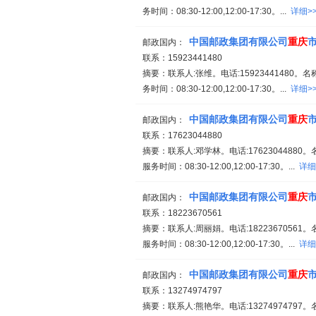
务时间：08:30-12:00,12:00-17:30。...
详细>
中国邮政集团有限公司
重
庆
邮政国内：
联系：15923441480
摘要：联系人:张维。电话:15923441480
务时间：08:30-12:00,12:00-17:30。...
详细>
中国邮政集团有限公司
重
庆
邮政国内：
联系：17623044880
摘要：联系人:邓学林。电话:1762304488
服务时间：08:30-12:00,12:00-17:30。...
详细
中国邮政集团有限公司
重
庆
邮政国内：
联系：18223670561
摘要：联系人:周丽娟。电话:1822367056
服务时间：08:30-12:00,12:00-17:30。...
详细
中国邮政集团有限公司
重
庆
邮政国内：
联系：13274974797
摘要：联系人:熊艳华。电话:1327497479