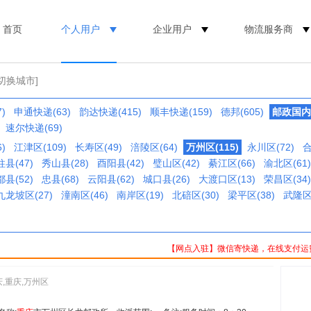
首页
个人用户
企业用户
物流服务商
[切换城市]
)
申通快递(63)
韵达快递(415)
顺丰快递(159)
德邦(605)
邮政国内(
速尔快递(69)
)
江津区(109)
长寿区(49)
涪陵区(64)
万州区(115)
永川区(72)
合
县(47)
秀山县(28)
酉阳县(42)
璧山区(42)
綦江区(66)
渝北区(61)
县(52)
忠县(68)
云阳县(62)
城口县(26)
大渡口区(13)
荣昌区(34)
九龙坡区(27)
潼南区(46)
南岸区(19)
北碚区(30)
梁平区(38)
武隆区(
【网点入驻】微信寄快递，在线支付运
,重庆,万州区