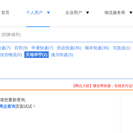
首页
个人用户
企业用户
物流服务商
[切换城市]
递(7)
百世(9)
申通快递(7)
韵达快递(35)
顺丰快递(36)
宅急送(1)
佳吉物流(5)
天地华宇(2)
速尔快递(3)
【网点入驻】微信寄快递，在线支付运
，请您重新查询。
0网点查询
页面试试！