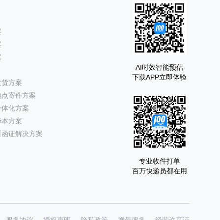
案
案
案
AI时效智能预估
下载APP立即体验
发货方案
地点寄件方案
一体化方案
降本方案
所函证解决方案
专业收件打单
百万快递员都在用