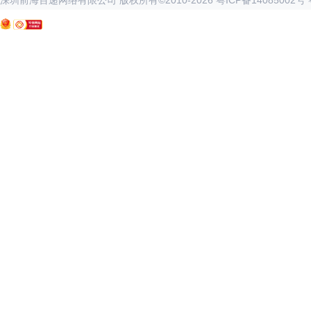
深圳前海百递网络有限公司 版权所有©2010-
2026
粤ICP备14085002号