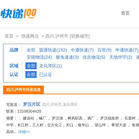
首页
首页
>
快递网点
> 四川,泸州市
[切换城市]
品牌
全部
圆通快递(192)
中通快递(7)
百世(9)
申通快递(7)
安能物流(24)
极兔速递(3)
佳吉物流(5)
天地华宇(2)
区域
全部
龙马潭区(1)
认证
全部
已认证
四川,泸州市快递信息
罗汉片区
宅急送：
四川,泸州市,龙马潭区
联系：13108304420
摘要： ， 建设站 ，碱厂 ， 罗汉场 ，树风职高， 酒厂 ， 罗汉镇政府 ， 石梁村 
中学，长江村，工人村，北方化工，关口 ，银华山 ， 望山坪 ， 希望大道 ， 
高坝...
详细>>