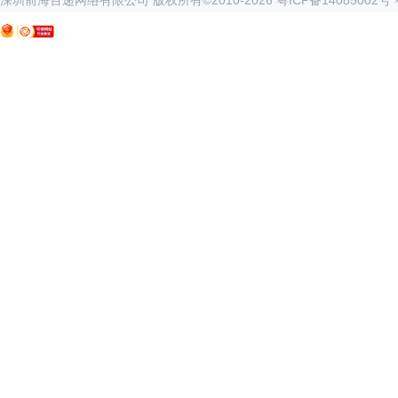
深圳前海百递网络有限公司 版权所有©2010-
2026
粤ICP备14085002号