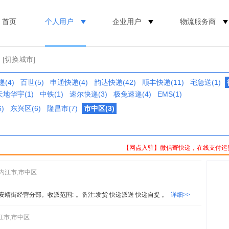
首页
个人用户
企业用户
物流服务商
[切换城市]
(4)
百世(5)
申通快递(4)
韵达快递(42)
顺丰快递(11)
宅急送(1)
天地华宇(1)
中铁(1)
速尔快递(3)
极兔速递(4)
EMS(1)
)
东兴区(6)
隆昌市(7)
市中区(3)
【网点入驻】微信寄快递，在线支付运
,内江市,市中区
安靖街经营分部。收派范围:-。备注:发货 快递派送 快递自提 。
详细>>
江市,市中区