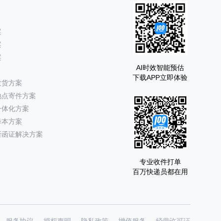
案
案
案
AI时效智能预估
下载APP立即体验
发货方案
地点寄件方案
一体化方案
降本方案
所函证解决方案
专业收件打单
百万快递员都在用