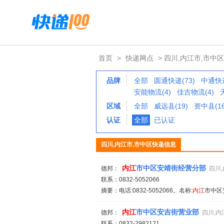
首页
>
快递网点
> 四川,内江市,市中区
品牌
全部
圆通快递(73)
中通快递
安能物流(4)
佳吉物流(4)
区域
全部
威远县(19)
资中县(16
认证
全部
已认证
四川,内江市,市中区快递信息
内江
市中区安靖街经营分部
德邦：
四川
联系：0832-5052066
摘要：电话:0832-5052066。名称:
内江
市中区
内江
市中区安吉街营业部
德邦：
四川,内
联系：0832-2982121