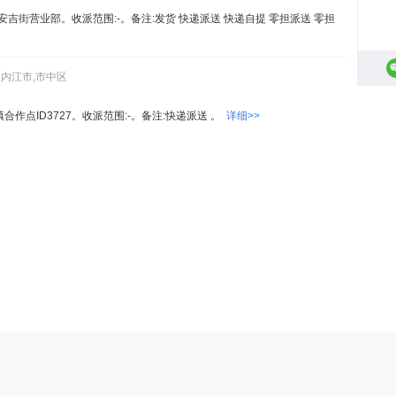
安吉街营业部。收派范围:-。备注:发货 快递派送 快递自提 零担派送 零担
,内江市,市中区
家镇合作点ID3727。收派范围:-。备注:快递派送 。
详细>>