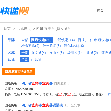
首页
首页
>
快递网点
> 四川,宜宾市
[切换城市]
品牌
全部
圆通快递(80)
中通快递(14)
百世(11)
申通快递(1
极兔速递(9)
佳吉物流(3)
速尔快递(10)
区域
全部
兴文县(4)
屏山县(3)
叙州区(14)
珙县(2)
筠连县(
认证
全部
已认证
四川,宜宾市快递信息
四川省
宜宾
市
宜宾
县
圆通快递：
四川,宜宾市
联系：15520630958
摘要：电话:15520630958。名称:四川省
宜宾
市
宜宾
县。收派范围:-。备注:-。
详
四川省
宜宾
市
宜宾
县泥溪镇
圆通快递：
四川,宜宾市
联系：18482998836