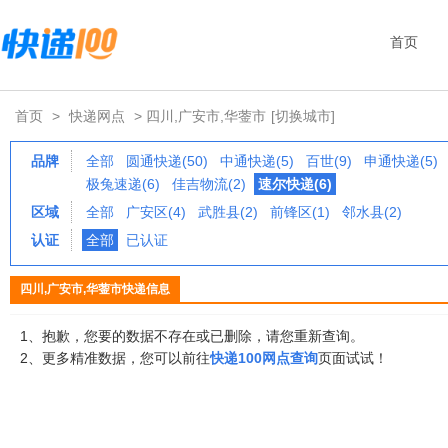
首页
首页
>
快递网点
> 四川,广安市,华蓥市
[切换城市]
品牌
全部
圆通快递(50)
中通快递(5)
百世(9)
申通快递(5)
极兔速递(6)
佳吉物流(2)
速尔快递(6)
区域
全部
广安区(4)
武胜县(2)
前锋区(1)
邻水县(2)
认证
全部
已认证
四川,广安市,华蓥市快递信息
1、抱歉，您要的数据不存在或已删除，请您重新查询。
2、更多精准数据，您可以前往
快递100网点查询
页面试试！