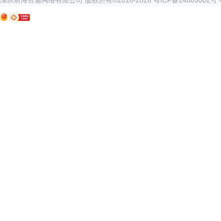
深圳前海百递网络有限公司 版权所有©2010-
2026
粤ICP备14085002号