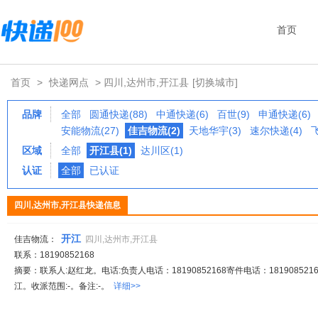
首页
首页
>
快递网点
> 四川,达州市,开江县
[切换城市]
品牌
全部
圆通快递(88)
中通快递(6)
百世(9)
申通快递(6)
安能物流(27)
佳吉物流(2)
天地华宇(3)
速尔快递(4)
区域
全部
开江县(1)
达川区(1)
认证
全部
已认证
四川,达州市,开江县快递信息
开江
佳吉物流：
四川,达州市,开江县
联系：18190852168
摘要：联系人:赵红龙。电话:负责人电话：18190852168寄件电话：1819085216
江。收派范围:-。备注:-。
详细>>