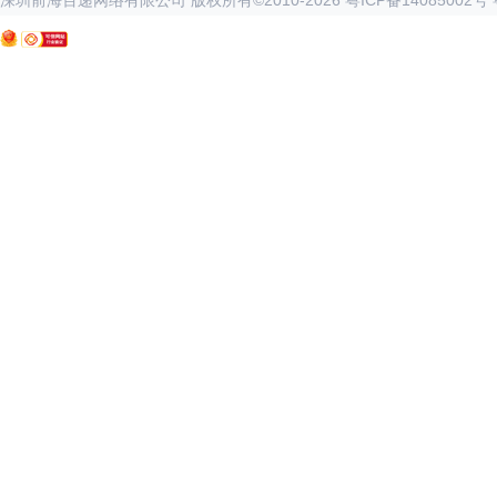
深圳前海百递网络有限公司 版权所有©2010-
2026
粤ICP备14085002号