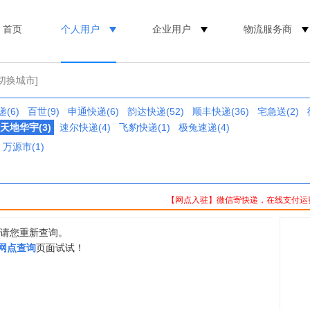
首页
个人用户
企业用户
物流服务商
[切换城市]
(6)
百世(9)
申通快递(6)
韵达快递(52)
顺丰快递(36)
宅急送(2)
天地华宇(3)
速尔快递(4)
飞豹快递(1)
极兔速递(4)
万源市(1)
【网点入驻】微信寄快递，在线支付运
，请您重新查询。
0网点查询
页面试试！