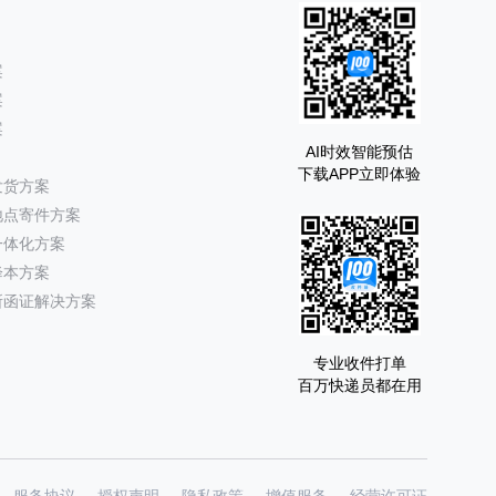
案
案
案
AI时效智能预估
下载APP立即体验
发货方案
地点寄件方案
一体化方案
降本方案
所函证解决方案
专业收件打单
百万快递员都在用