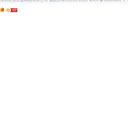
深圳前海百递网络有限公司 版权所有©2010-
2026
粤ICP备14085002号