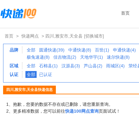
首页
首页
>
快递网点
> 四川,雅安市,天全县
[切换城市]
品牌
全部
圆通快递(39)
中通快递(8)
百世(1)
申通快递(4)
极兔速递(8)
佳吉物流(2)
天地华宇(1)
速尔快递(8)
区域
全部
石棉县(1)
汉源县(3)
芦山县(2)
雨城区(4)
荥经县
认证
全部
已认证
四川,雅安市,天全县快递信息
1、抱歉，您要的数据不存在或已删除，请您重新查询。
2、更多精准数据，您可以前往
快递100网点查询
页面试试！