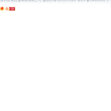
深圳前海百递网络有限公司 版权所有©2010-
2026
粤ICP备14085002号