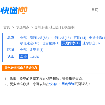
首页
首页
>
快递网点
> 贵州,黔南,独山县
[切换城市]
品牌
全部
圆通快递(86)
中通快递(15)
百世(14)
申通快递(1
极兔速递(16)
佳吉物流(1)
天地华宇(1)
速尔快递(3)
区域
全部
龙里县(1)
认证
全部
已认证
贵州,黔南,独山县快递信息
1、抱歉，您要的数据不存在或已删除，请您重新查询。
2、更多精准数据，您可以前往
快递100网点查询
页面试试！