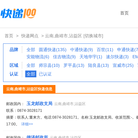
首页
首页
>
快递网点
> 云南,曲靖市,沾益区
[切换城市]
品牌
全部
圆通快递(135)
中通快递(9)
百世(11)
申通快递(7
安能物流(6)
佳吉物流(9)
天地华宇(1)
速尔快递(3)
EM
区域
全部
师宗县(10)
罗平县(13)
陆良县(13)
宣威市(25)
认证
全部
已认证
云南,曲靖市,沾益区快递信息
玉龙邮政支局
邮政国内：
云南,曲靖市,沾益区
联系：0874-3028171
摘要：联系人:董来方。电话:0874-3028171。名称:玉龙邮政支局。收派范围:-。
17:00。
详细>>
德泽邮政所
邮政国内：
云南,曲靖市,沾益区