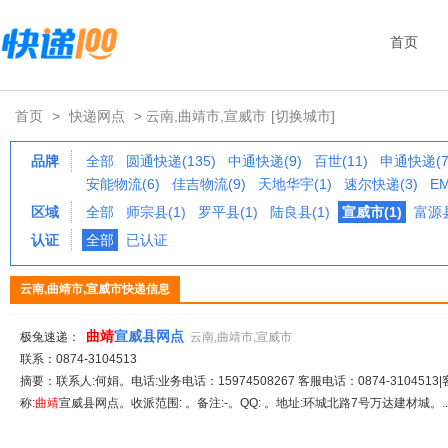
首页
首页
>
快递网点
> 云南,曲靖市,宣威市
[切换城市]
品牌
全部
圆通快递(135)
中通快递(9)
百世(11)
申通快递(7
安能物流(6)
佳吉物流(9)
天地华宇(1)
速尔快递(3)
EM
区域
全部
师宗县(1)
罗平县(1)
陆良县(1)
宣威市(1)
富源县
认证
全部
已认证
云南,曲靖市,宣威市快递信息
曲
靖
宣威县网点
极兔速递：
云南,曲靖市,宣威市
联系：0874-3104513
摘要：联系人:何娟。电话:业务电话：15974508267 客服电话：0874-3104513|
称:
曲
靖
宣威县网点。收派范围: 。备注:-。QQ: 。地址:环城北路7号万达建材城。..