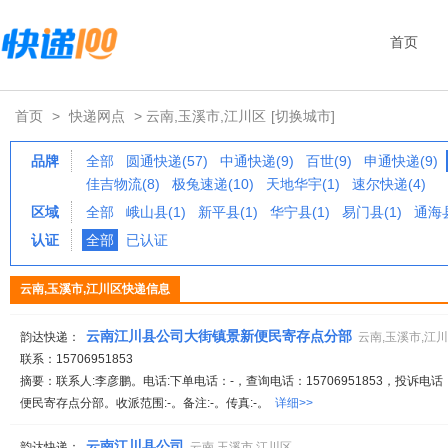
首页
首页
>
快递网点
> 云南,玉溪市,江川区
[切换城市]
品牌
全部
圆通快递(57)
中通快递(9)
百世(9)
申通快递(9)
佳吉物流(8)
极兔速递(10)
天地华宇(1)
速尔快递(4)
区域
全部
峨山县(1)
新平县(1)
华宁县(1)
易门县(1)
通海县
认证
全部
已认证
云南,玉溪市,江川区快递信息
云南江川县公司大街镇景新便民寄存点分部
韵达快递：
云南,玉溪市,江
联系：15706951853
摘要：联系人:李彦鹏。电话:下单电话：-，查询电话：15706951853，投诉电
便民寄存点分部。收派范围:-。备注:-。传真:-。
详细>>
云南江川县公司
韵达快递：
云南,玉溪市,江川区