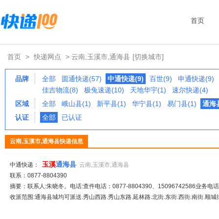
首页
首页
>
快递网点
> 云南,玉溪市,通海县
[切换城市]
品牌
全部
圆通快递(57)
中通快递(9)
百世(9)
申通快递(9)
佳吉物流(8)
极兔速递(10)
天地华宇(1)
速尔快递(4)
区域
全部
峨山县(1)
新平县(1)
华宁县(1)
易门县(1)
通海县
认证
全部
已认证
云南,玉溪市,通海县快递信息
玉溪
通海县
中通快递：
云南,玉溪市,通海县
联系：0877-8804390
摘要：联系人:朱晓冬。电话:查件电话：0877-8804390、15096742586业务电话：
收派范围:通海县城均可派送.秀山西路.秀山东路.延林路.北街.东街.西街.南街.顺城街