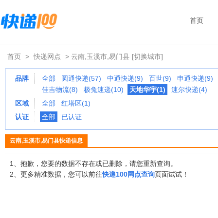
首页
首页
>
快递网点
> 云南,玉溪市,易门县
[切换城市]
品牌
全部
圆通快递(57)
中通快递(9)
百世(9)
申通快递(9)
佳吉物流(8)
极兔速递(10)
天地华宇(1)
速尔快递(4)
区域
全部
红塔区(1)
认证
全部
已认证
云南,玉溪市,易门县快递信息
1、抱歉，您要的数据不存在或已删除，请您重新查询。
2、更多精准数据，您可以前往
快递100网点查询
页面试试！