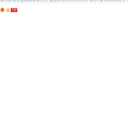
深圳前海百递网络有限公司 版权所有©2010-
2026
粤ICP备14085002号