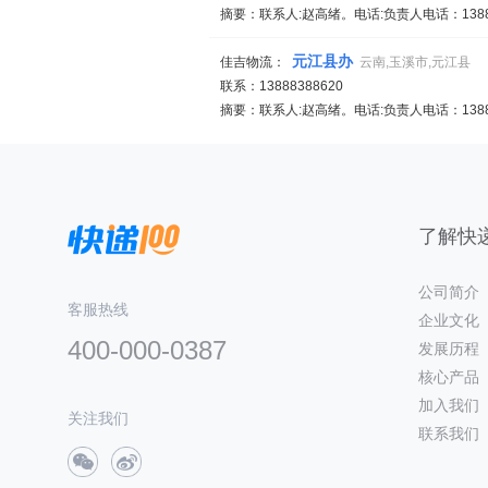
摘要：联系人:赵高绪。电话:负责人电话：1388
元江县办
佳吉物流：
云南,玉溪市,元江县
联系：13888388620
摘要：联系人:赵高绪。电话:负责人电话：1388
了解快递
公司简介
客服热线
企业文化
400-000-0387
发展历程
核心产品
加入我们
关注我们
联系我们