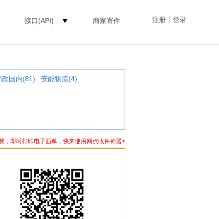
|
注册
登录
接口(API)
商家寄件
邮政国内(81)
安能物流(4)
费，即时打印电子面单，快来使用网点收件神器>