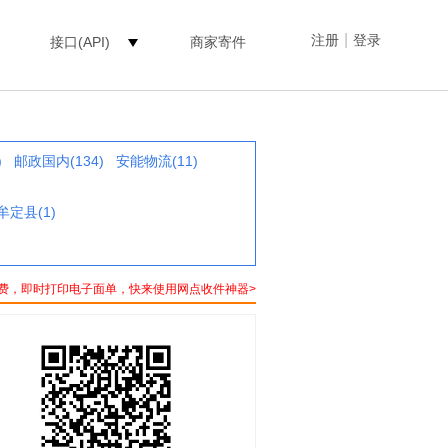
|
注册
登录
接口(API)
商家寄件
)
邮政国内(134)
安能物流(11)
牟定县(1)
费，即时打印电子面单，快来使用网点收件神器>