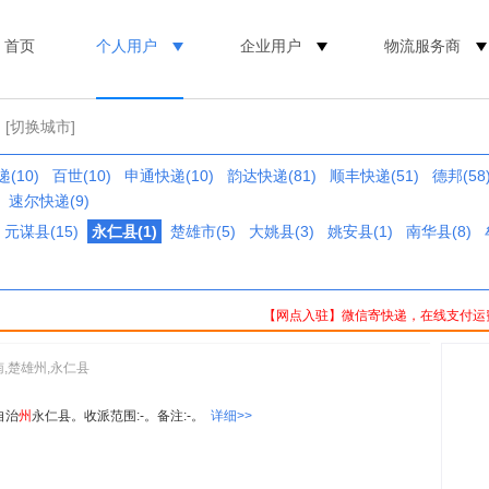
首页
个人用户
企业用户
物流服务商
[切换城市]
(10)
百世(10)
申通快递(10)
韵达快递(81)
顺丰快递(51)
德邦(58
速尔快递(9)
元谋县(15)
永仁县(1)
楚雄市(5)
大姚县(3)
姚安县(1)
南华县(8)
【网点入驻】微信寄快递，在线支付运
南,楚雄州,永仁县
自治
州
永仁县。收派范围:-。备注:-。
详细>>