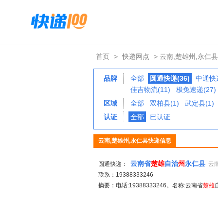
首页
>
快递网点
> 云南,楚雄州,永仁县
品牌
全部
圆通快递(36)
中通快递
佳吉物流(11)
极兔速递(27)
区域
全部
双柏县(1)
武定县(1)
认证
全部
已认证
云南,楚雄州,永仁县快递信息
云南省
楚
雄
自治
州
永仁县
圆通快递：
云
联系：19388333246
摘要：电话:19388333246。名称:云南省
楚
雄