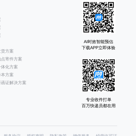
案
案
案
AI时效智能预估
下载APP立即体验
发货方案
地点寄件方案
一体化方案
降本方案
所函证解决方案
专业收件打单
百万快递员都在用