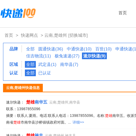
首页
首页
>
快递网点
> 云南,楚雄州
[切换城市]
品牌
全部
圆通快递(36)
中通快递(10)
百世(10)
申通快递(1
佳吉物流(11)
极兔速递(27)
速尔快递(9)
区域
全部
武定县(1)
南华县(7)
认证
全部
已认证
云南,楚雄州快递信息
楚
雄
南华五
速尔快递：
云南,楚雄州,南华县
联系：13987855096
摘要：联系人:夏雨。电话:联系人电话：13987855096。名称:
楚
雄
南华五。收派范围
南省
楚
雄
市南华县沙桥镇镇政府对面。...
详细>>
楚
雄
禄丰
速尔快递：
云南,楚雄州,禄丰县