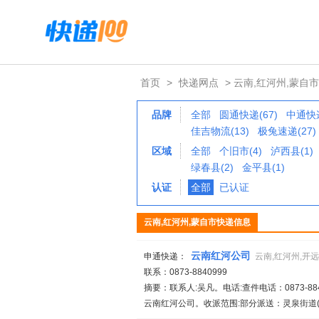
首页
>
快递网点
> 云南,红河州,蒙自市
品牌
全部
圆通快递(67)
中通快递
佳吉物流(13)
极兔速递(27)
区域
全部
个旧市(4)
泸西县(1)
绿春县(2)
金平县(1)
认证
全部
已认证
云南,红河州,蒙自市快递信息
云南红河公司
申通快递：
云南,红河州,开
联系：0873-8840999
摘要：联系人:吴凡。电话:查件电话：0873-8840
云南红河公司。收派范围:部分派送：灵泉街道(红