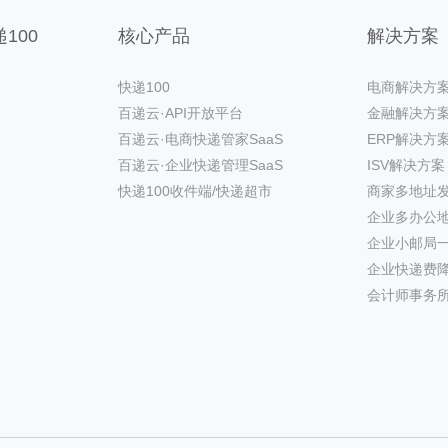
100
核心产品
解决方案
快递100
电商解决方
百递云·API开放平台
金融解决方
百递云·电商快递管家SaaS
ERP解决方
百递云·企业快递管理SaaS
ISV解决方案
快递100收件端/快递超市
商家多地址
企业多办公
企业小邮局
企业快递费
会计师事务