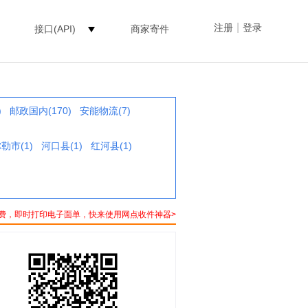
|
注册
登录
接口(API)
商家寄件
)
邮政国内(170)
安能物流(7)
勒市(1)
河口县(1)
红河县(1)
费，即时打印电子面单，快来使用网点收件神器>