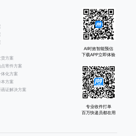
案
案
案
AI时效智能预估
下载APP立即体验
发货方案
地点寄件方案
一体化方案
降本方案
所函证解决方案
专业收件打单
百万快递员都在用