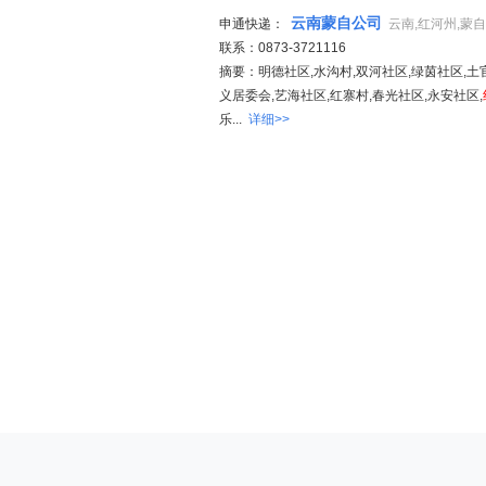
云南蒙自公司
申通快递：
云南,红河州,蒙
联系：0873-3721116
摘要：明德社区,水沟村,双河社区,绿茵社区,土官
义居委会,艺海社区,红寨村,春光社区,永安社区,
乐...
详细>>