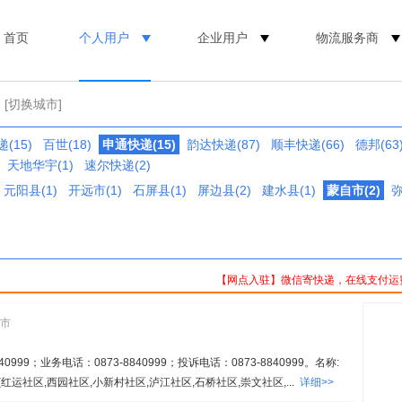
首页
个人用户
企业用户
物流服务商
[切换城市]
(15)
百世(18)
申通快递(15)
韵达快递(87)
顺丰快递(66)
德邦(63
天地华宇(1)
速尔快递(2)
元阳县(1)
开远市(1)
石屏县(1)
屏边县(2)
建水县(1)
蒙自市(2)
弥
【网点入驻】微信寄快递，在线支付运
远市
999；业务电话：0873-8840999；投诉电话：0873-8840999。名称:
运社区,西园社区,小新村社区,泸江社区,石桥社区,崇文社区,...
详细>>