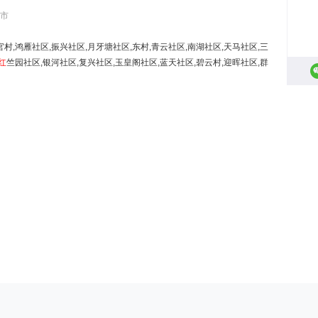
自市
村,鸿雁社区,振兴社区,月牙塘社区,东村,青云社区,南湖社区,天马社区,三
红
竺园社区,银河社区,复兴社区,玉皇阁社区,蓝天社区,碧云村,迎晖社区,群