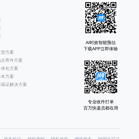
案
案
案
AI时效智能预估
下载APP立即体验
发货方案
地点寄件方案
一体化方案
降本方案
所函证解决方案
专业收件打单
百万快递员都在用