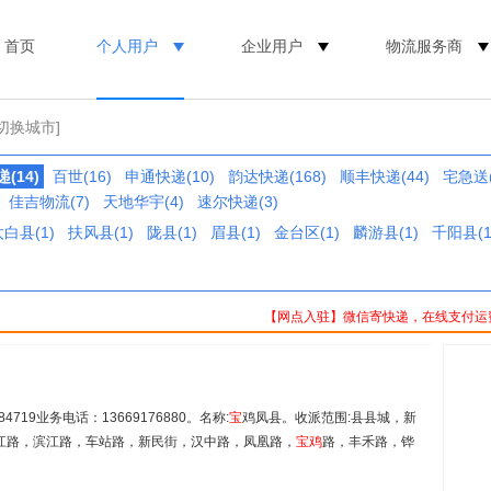
首页
个人用户
企业用户
物流服务商
[切换城市]
(14)
百世(16)
申通快递(10)
韵达快递(168)
顺丰快递(44)
宅急送(
佳吉物流(7)
天地华宇(4)
速尔快递(3)
白县(1)
扶风县(1)
陇县(1)
眉县(1)
金台区(1)
麟游县(1)
千阳县(1
【网点入驻】微信寄快递，在线支付运
719业务电话：13669176880。名称:
宝
鸡凤县。收派范围:县县城，新
江路，滨江路，车站路，新民街，汉中路，凤凰路，
宝
鸡
路，丰禾路，铧