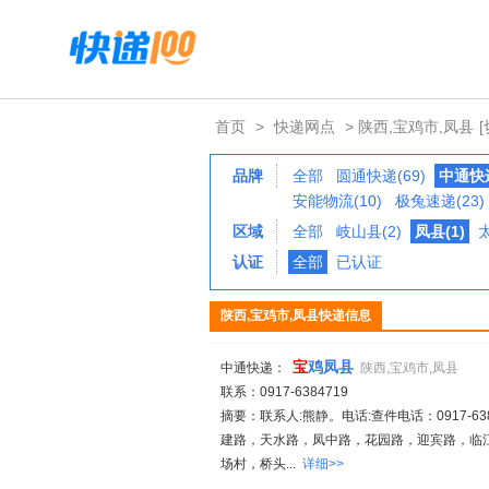
首页
>
快递网点
> 陕西,宝鸡市,凤县
品牌
全部
圆通快递(69)
中通快递
安能物流(10)
极兔速递(23)
区域
全部
岐山县(2)
凤县(1)
太
认证
全部
已认证
陕西,宝鸡市,凤县快递信息
宝
鸡凤县
中通快递：
陕西,宝鸡市,凤县
联系：0917-6384719
摘要：联系人:熊静。电话:查件电话：0917-6384
建路，天水路，凤中路，花园路，迎宾路，临
场村，桥头...
详细>>