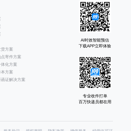
案
案
案
AI时效智能预估
下载APP立即体验
发货方案
地点寄件方案
一体化方案
降本方案
所函证解决方案
专业收件打单
百万快递员都在用