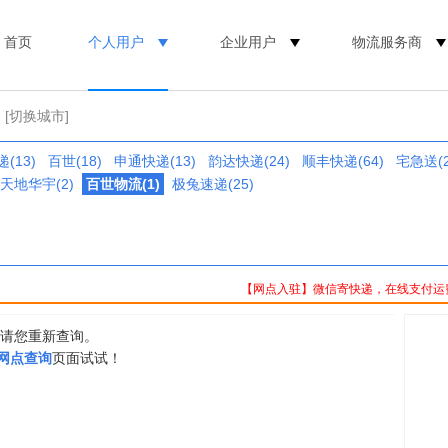
首页
个人用户
企业用户
物流服务商
[切换城市]
(13)
百世(18)
申通快递(13)
韵达快递(24)
顺丰快递(64)
宅急送(2
天地华宇(2)
百世物流(1)
极兔速递(25)
【网点入驻】微信寄快递，在线支付运
，请您重新查询。
0网点查询
页面试试！