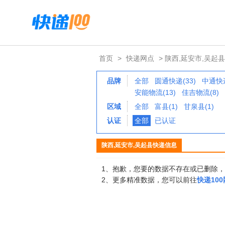
首页
>
快递网点
> 陕西,延安市,吴起县
品牌
全部
圆通快递(33)
中通快递
安能物流(13)
佳吉物流(8)
区域
全部
富县(1)
甘泉县(1)
认证
全部
已认证
陕西,延安市,吴起县快递信息
1、抱歉，您要的数据不存在或已删除
2、更多精准数据，您可以前往
快递10