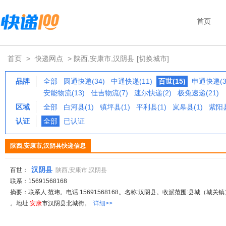
首页
首页
>
快递网点
> 陕西,安康市,汉阴县
[切换城市]
品牌
全部
圆通快递(34)
中通快递(11)
百世(15)
申通快递(3
安能物流(13)
佳吉物流(7)
速尔快递(2)
极兔速递(21)
区域
全部
白河县(1)
镇坪县(1)
平利县(1)
岚皋县(1)
紫阳县
认证
全部
已认证
陕西,安康市,汉阴县快递信息
汉阴县
百世：
陕西,安康市,汉阴县
联系：15691568168
摘要：联系人:范玮。电话:15691568168。名称:汉阴县。收派范围:县城（城关镇
。地址:
安康
市汉阴县北城街。
详细>>