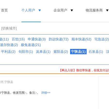
首页
个人用户
企业用户
物流服务商
[切换城市]
(11)
百世(15)
申通快递(3)
韵达快递(72)
顺丰快递(52)
宅急送(2)
速尔快递(2)
极兔速递(21)
平利县(2)
旬阳市(1)
岚皋县(1)
紫阳县(2)
宁陕县(1)
石泉县(1)
汉
【网点入驻】微信寄快递，在线支付运
康市,宁陕县
市宁陕县。收派范围:-。备注:-。
详细>>