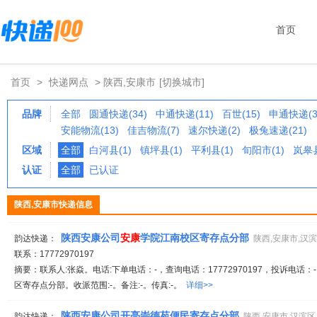
首页
首页
>
快递网点
> 陕西,安康市
[切换城市]
品牌
全部
圆通快递(34)
中通快递(11)
百世(15)
申通快递(3
安能物流(13)
佳吉物流(7)
速尔快递(2)
极兔速递(21)
区域
全部
白河县(1)
镇坪县(1)
平利县(1)
旬阳市(1)
岚皋县
认证
全部
已认证
陕西,安康市快递信息
陕西安康公司
安康
学院江南校区寄存点分部
韵达快递：
陕西,安康市,汉
联系：17772970197
摘要：联系人:张焱。电话:下单电话：-，查询电话：17772970197，投诉电话：
区寄存点分部。收派范围:-。备注:-。传真:-。
详细>>
陕西安康公司开亮崇德苑便民寄存点分部
韵达快递：
陕西,安康市,汉滨区