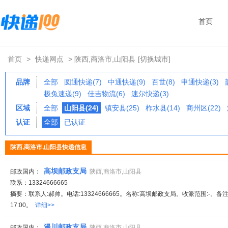
首页
首页
>
快递网点
> 陕西,商洛市,山阳县
[切换城市]
品牌
全部
圆通快递(7)
中通快递(9)
百世(8)
申通快递(3)
极兔速递(9)
佳吉物流(6)
速尔快递(3)
区域
全部
山阳县(24)
镇安县(25)
柞水县(14)
商州区(22)
认证
全部
已认证
陕西,商洛市,山阳县快递信息
高坝邮政支局
邮政国内：
陕西,商洛市,山阳县
联系：13324666665
摘要：联系人:郝帅。电话:13324666665。名称:高坝邮政支局。收派范围:-。备注
17:00。
详细>>
漫川邮政支局
邮政国内：
陕西,商洛市,山阳县