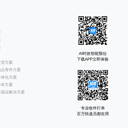
案
案
案
AI时效智能预估
下载APP立即体验
发货方案
地点寄件方案
一体化方案
降本方案
所函证解决方案
专业收件打单
百万快递员都在用