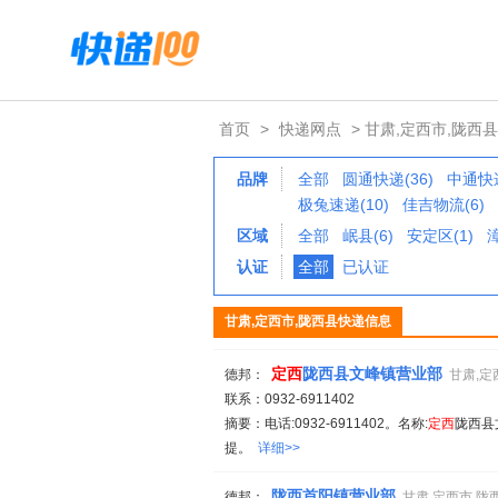
首页
>
快递网点
> 甘肃,定西市,陇西县
品牌
全部
圆通快递(36)
中通快递
极兔速递(10)
佳吉物流(6)
区域
全部
岷县(6)
安定区(1)
漳
认证
全部
已认证
甘肃,定西市,陇西县快递信息
定西
陇西县文峰镇营业部
德邦：
甘肃,定
联系：0932-6911402
摘要：电话:0932-6911402。名称:
定西
陇西县
提。
详细>>
陇西首阳镇营业部
德邦：
甘肃,定西市,陇